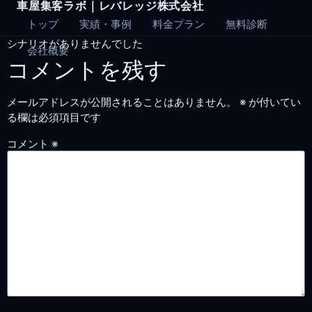
車屋集客ラボ｜レバレッジ株式会社
Skip
to
トップ
実績・事例
料金プラン
無料診断
content
シナリオがありませんでした
会社概要
コメントを残す
メールアドレスが公開されることはありません。
※
が付いてい
る欄は必須項目です
コメント
※