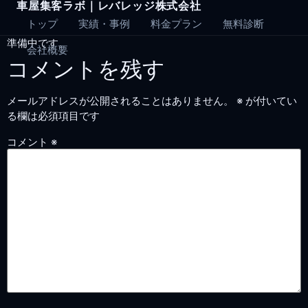
車屋集客ラボ｜レバレッジ株式会社
Skip
to
トップ
実績・事例
料金プラン
無料診断
content
準備中です。
会社概要
コメントを残す
メールアドレスが公開されることはありません。
※
が付いてい
る欄は必須項目です
コメント
※