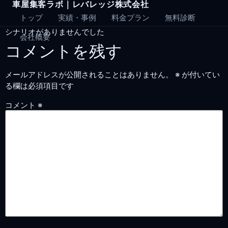
車屋集客ラボ｜レバレッジ株式会社
Skip
to
トップ
実績・事例
料金プラン
無料診断
content
シナリオがありませんでした
会社概要
コメントを残す
メールアドレスが公開されることはありません。
※
が付いてい
る欄は必須項目です
コメント
※