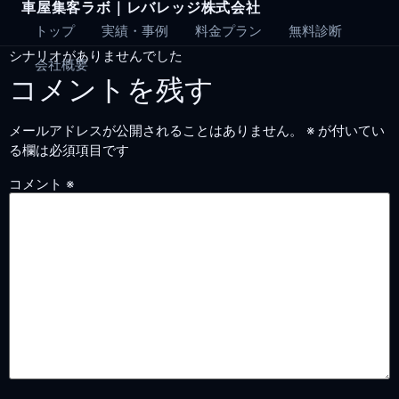
車屋集客ラボ｜レバレッジ株式会社
Skip
to
トップ
実績・事例
料金プラン
無料診断
content
シナリオがありませんでした
会社概要
コメントを残す
メールアドレスが公開されることはありません。
※
が付いてい
る欄は必須項目です
コメント
※