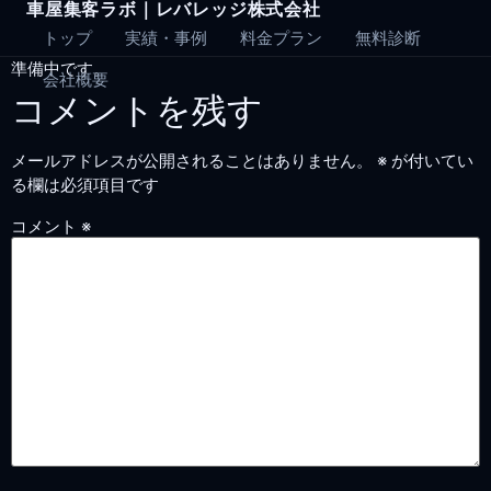
車屋集客ラボ｜レバレッジ株式会社
Skip
to
トップ
実績・事例
料金プラン
無料診断
content
準備中です。
会社概要
コメントを残す
メールアドレスが公開されることはありません。
※
が付いてい
る欄は必須項目です
コメント
※