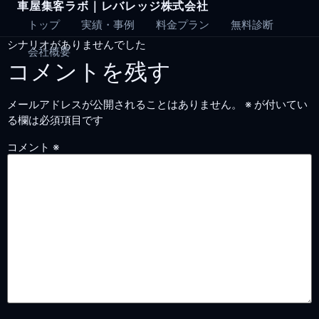
車屋集客ラボ｜レバレッジ株式会社
Skip
to
トップ
実績・事例
料金プラン
無料診断
content
シナリオがありませんでした
会社概要
コメントを残す
メールアドレスが公開されることはありません。
※
が付いてい
る欄は必須項目です
コメント
※