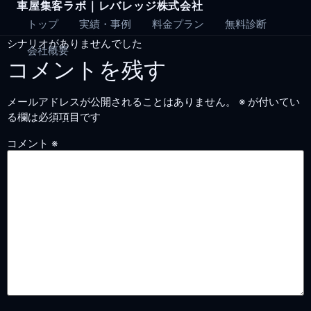
車屋集客ラボ｜レバレッジ株式会社
Skip
to
トップ
実績・事例
料金プラン
無料診断
content
シナリオがありませんでした
会社概要
コメントを残す
メールアドレスが公開されることはありません。
※
が付いてい
る欄は必須項目です
コメント
※