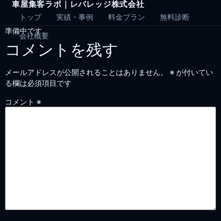
車屋集客ラボ｜レバレッジ株式会社
Skip
to
トップ
実績・事例
料金プラン
無料診断
content
準備中です。
会社概要
コメントを残す
メールアドレスが公開されることはありません。
※
が付いてい
る欄は必須項目です
コメント
※