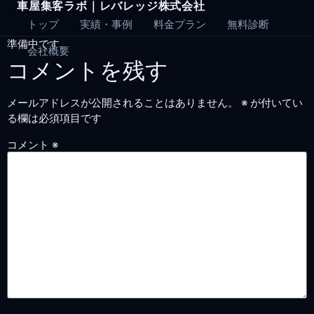
車屋集客ラボ｜レバレッジ株式会社
Skip
to
トップ
実績・事例
料金プラン
無料診断
content
準備中です。
会社概要
コメントを残す
メールアドレスが公開されることはありません。
※
が付いてい
る欄は必須項目です
コメント
※