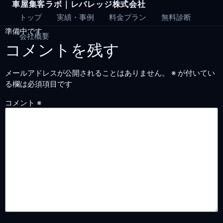
車屋集客ラボ｜レバレッジ株式会社
Skip
to
トップ
実績・事例
料金プラン
無料診断
content
準備中です。
会社概要
コメントを残す
メールアドレスが公開されることはありません。
※
が付いてい
る欄は必須項目です
コメント
※