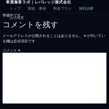
車屋集客ラボ｜レバレッジ株式会社
Skip
to
トップ
実績・事例
料金プラン
無料診断
content
準備中です。
会社概要
コメントを残す
メールアドレスが公開されることはありません。
※
が付いてい
る欄は必須項目です
コメント
※