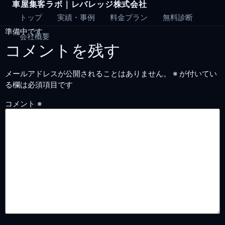
車屋集客ラボ｜レバレッジ株式会社
Skip
to
トップ
実績・事例
料金プラン
無料診断
content
準備中です。
会社概要
コメントを残す
メールアドレスが公開されることはありません。
※
が付いてい
る欄は必須項目です
コメント
※