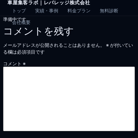
車屋集客ラボ｜レバレッジ株式会社
Skip
to
トップ
実績・事例
料金プラン
無料診断
content
準備中です。
会社概要
コメントを残す
メールアドレスが公開されることはありません。
※
が付いてい
る欄は必須項目です
コメント
※