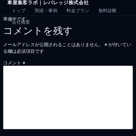
車屋集客ラボ｜レバレッジ株式会社
Skip
to
トップ
実績・事例
料金プラン
無料診断
content
準備中です。
会社概要
コメントを残す
メールアドレスが公開されることはありません。
※
が付いてい
る欄は必須項目です
コメント
※