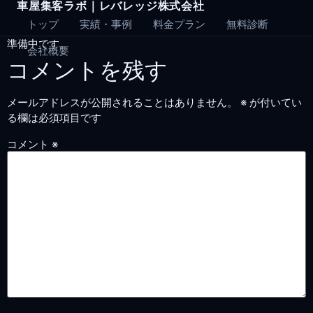
車屋集客ラボ｜レバレッジ株式会社
Skip
to
トップ
実績・事例
料金プラン
無料診断
content
準備中です。
会社概要
コメントを残す
メールアドレスが公開されることはありません。
※
が付いてい
る欄は必須項目です
コメント
※