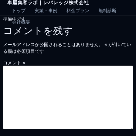
車屋集客ラボ｜レバレッジ株式会社
Skip
to
トップ
実績・事例
料金プラン
無料診断
content
準備中です。
会社概要
コメントを残す
メールアドレスが公開されることはありません。
※
が付いてい
る欄は必須項目です
コメント
※