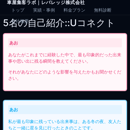
車屋集客ラボ｜レバレッジ株式会社
Skip
to
トップ
実績・事例
料金プラン
無料診断
content
5名の自己紹介::Uコネクト
会社概要
あお
あなたがこれまでに経験した中で、最も印象的だった出来
事や思い出に残る瞬間を教えてください。
それがあなたにどのような影響を与えたかもお聞かせくだ
さい。
あお
私が最も印象に残っている出来事は、ある冬の夜、友人た
ちと一緒に星を見に行ったときのことです。