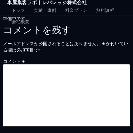
車屋集客ラボ｜レバレッジ株式会社
Skip
to
トップ
実績・事例
料金プラン
無料診断
content
準備中です。
会社概要
コメントを残す
メールアドレスが公開されることはありません。
※
が付いてい
る欄は必須項目です
コメント
※